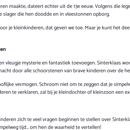
en maakte, dateert echter uit de 13e eeuw. Volgens die lege
e slager die hen doodde en in vleestonnen opborg.
oor je kleinkinderen, dat geven we toe. Maar je kunt het dee
men
en vleugje mysterie en fantastiek toevoegen. Sinterklaas w
nacht door alle schoorstenen van brave kinderen over de hel
looflijke vermogen. Schroom niet om te zeggen dat je simpelw
ren te verklaren, zal bij je kleindochter of kleinzoon een e
kinderen zich te veel vragen beginnen te stellen over Sinterk
impelweg tijd… om hen de waarheid te vertellen!