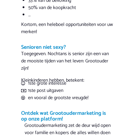
33% van de bevolking
50% van de koopkracht
…
Kortom, een heleboel opportuniteiten voor uw
merken!
Senioren niet sexy?
Toegegeven. Nochtans is senior zijn een van
de mooiste tijden van het leven: Grootouder
zijn!
Kleinkinderen hebben, betekent:
1ste grote interesse
1ste post uitgaven
en vooral de grootste vreugde!
Ontdek wat Grootoudermarketing is
op onze platform!
Grootoudermarketing zet de deur wijd open
voor familie en kopers die alles willen doen