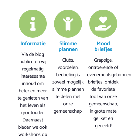
Informatie
Slimme
Mood
plannen
briefjes
Via de blog
Clubs,
Grappige,
publiceren wij
voordelen,
ontroerende of
regelmatig
bedoeling is
evenementsgebonden
interessante
zoveel mogelijk
briefjes, ontdek
inhoud om
slimme plannen
de favoriete
beter en meer
te delen met
tool van onze
te genieten van
onze
gemeenschap,
het leven als
gemeenschap!
in grote mate
grootouder!
geliket en
Daarnaast
gedeeld!
bieden we ook
workshops op