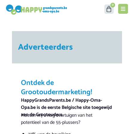
0
Adverteerders
Ontdek de
Grootoudermarketing!
HappyGrandsParents.be / Happy-Oma-
Opa.be is de eerste Belgische site toegewijd
aan de Grootouders.
Moeten wij u nog overtuigen van het
potentieel van de 55-plussers?