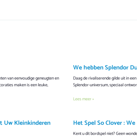
We hebben Splendor Duel
ieten van eenvoudige geneugten en
Daag de rivaliserende gilde uit in een
coraties maken is een leuke,
Splendor-universum, speciaal ontwor
Lees meer »
et Uw Kleinkinderen
Het Spel So Clover : We
Kent u dit bordspel niet? Geen wonder