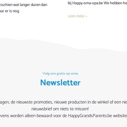
bij Happy-oma-opa.be We hebben het
isschien wat langer duren dan
aar er is nog
Lees meer »
Volg ons gratis op onze
Newsletter
vragen, de nieuwste promoties, nieuwe producten in de winkel of een ni
nieuwsbrief om niets te missen!
egevens worden alleen bewaard voor de HappyGrandsParents.be website