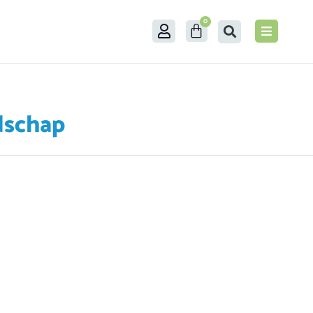
0
dschap