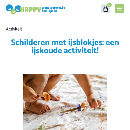
0
Category
Activiteit
Schilderen met ijsblokjes: een
ijskoude activiteit!