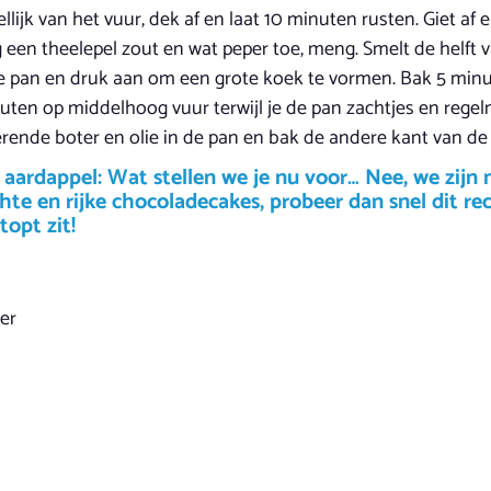
ijk van het vuur, dek af en laat 10 minuten rusten. Giet af 
een theelepel zout en wat peper toe, meng. Smelt de helft va
e pan en druk aan om een grote koek te vormen. Bak 5 minut
nuten op middelhoog vuur terwijl je de pan zachtjes en regelm
erende boter en olie in de pan en bak de andere kant van de
rdappel: Wat stellen we je nu voor… Nee, we zijn ni
te en rijke chocoladecakes, probeer dan snel dit r
topt zit!
er