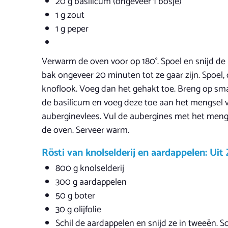
20 g basilicum (ongeveer 1 bosje)
1 g zout
1 g peper
Verwarm de oven voor op 180°. Spoel en snijd de 
bak ongeveer 20 minuten tot ze gaar zijn. Spoel, o
knoflook. Voeg dan het gehakt toe. Breng op sm
de basilicum en voeg deze toe aan het mengsel v
auberginevlees. Vul de aubergines met het mengse
de oven. Serveer warm.
Rösti van knolselderij en aardappelen: Uit
800 g knolselderij
300 g aardappelen
50 g boter
30 g olijfolie
Schil de aardappelen en snijd ze in tweeën. S