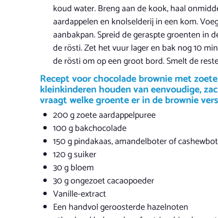
koud water. Breng aan de kook, haal onmiddell
aardappelen en knolselderij in een kom. Voeg 
aanbakpan. Spreid de geraspte groenten in d
de rösti. Zet het vuur lager en bak nog 10 mi
de rösti om op een groot bord. Smelt de rest
Recept voor chocolade brownie met zoete aa
kleinkinderen houden van eenvoudige, zach
vraagt welke groente er in de brownie vers
200 g zoete aardappelpuree
100 g bakchocolade
150 g pindakaas, amandelboter of cashewbot
120 g suiker
30 g bloem
30 g ongezoet cacaopoeder
Vanille-extract
Een handvol geroosterde hazelnoten