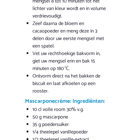
mengsel 8 tot 10 minuten tot het
lichter van kleur wordt en in volume
verdrievoudigt.
Zeef daarna de bloem en
cacaopoeder en meng deze in 3
delen door uw eerste mengsel met
een spatel.
Vet uw rechthoekige bakvorm in,
giet uw mengsel erin en bak 15
minuten op 180 °C.
Ontvorm direct na het bakken de
biscuit en laat afkoelen op een
rooster.
Mascarponecrème: Ingrediënten:
10 cl volle room 30% v.g.
50 g mascarpone
35 g poedersuiker
1/4 theelepel vanillepoeder
1/2 theelepel vanille-extract