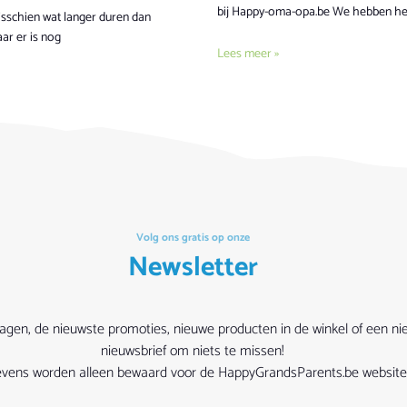
bij Happy-oma-opa.be We hebben het
isschien wat langer duren dan
aar er is nog
Lees meer »
Volg ons gratis op onze
Newsletter
vragen, de nieuwste promoties, nieuwe producten in de winkel of een ni
nieuwsbrief om niets te missen!
egevens worden alleen bewaard voor de HappyGrandsParents.be website