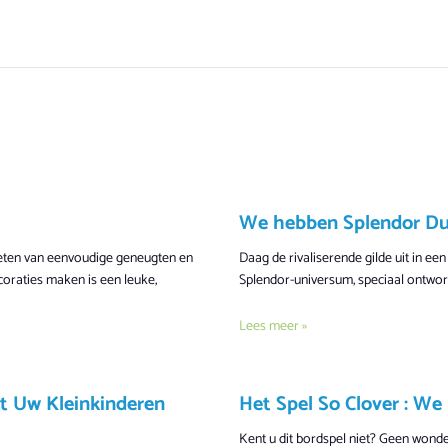
We hebben Splendor Duel
ieten van eenvoudige geneugten en
Daag de rivaliserende gilde uit in een
coraties maken is een leuke,
Splendor-universum, speciaal ontwor
Lees meer »
et Uw Kleinkinderen
Het Spel So Clover : We
Kent u dit bordspel niet? Geen wonder