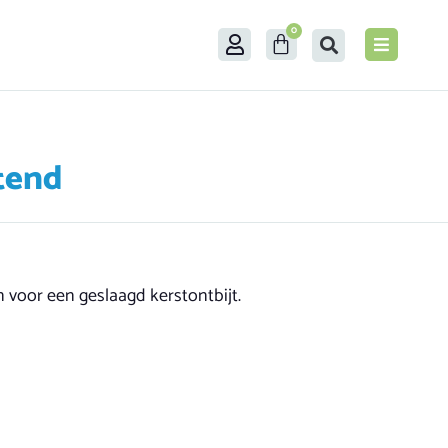
0
tend
ën voor een geslaagd kerstontbijt.