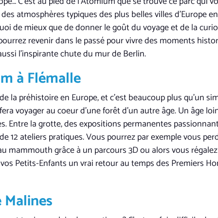
urope… C’est au pied de l’Atomium que se trouve ce parc qui v
 des atmosphères typiques des plus belles villes d’Europe en
oi de mieux que de donner le goût du voyage et de la curios
pourrez revenir dans le passé pour vivre des moments historiq
ssi l’inspirante chute du mur de Berlin.
m à Flémalle
 de la préhistoire en Europe, et c’est beaucoup plus qu’un 
fera voyager au coeur d’une forêt d’un autre âge. Un âge loin
. Entre la grotte, des expositions permanentes passionnant
de 12 ateliers pratiques. Vous pourrez par exemple vous perd
se au mammouth grâce à un parcours 3D ou alors vous régalez
c vos Petits-Enfants un vrai retour au temps des Premiers Ho
e Malines