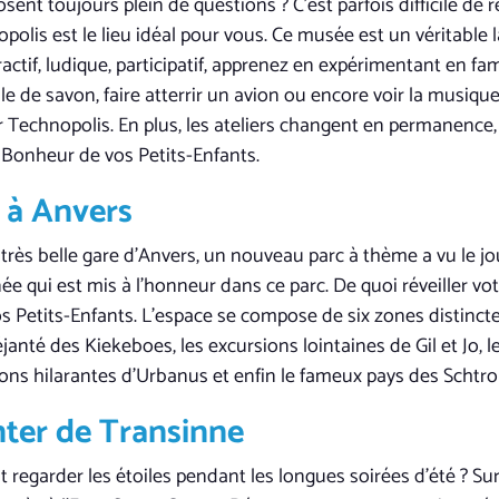
ent toujours plein de questions ? C’est parfois difficile de 
olis est le lieu idéal pour vous. Ce musée est un véritable 
ctif, ludique, participatif, apprenez en expérimentant en fami
le de savon, faire atterrir un avion ou encore voir la musique
 Technopolis. En plus, les ateliers changent en permanence
d Bonheur de vos Petits-Enfants.
 à Anvers
 très belle gare d’Anvers, un nouveau parc à thème a vu le jou
ée qui est mis à l’honneur dans ce parc. De quoi réveiller vo
os Petits-Enfants. L’espace se compose de six zones distincte
éjanté des Kiekeboes, les excursions lointaines de Gil et Jo,
ions hilarantes d’Urbanus et enfin le fameux pays des Schtr
nter de Transinne
 regarder les étoiles pendant les longues soirées d’été ? Sur