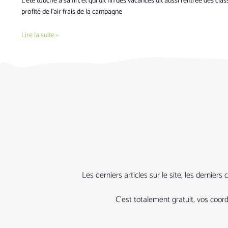
L’été touche à sa fin, et qui dit fin des vacances dit aussi rentrée des cla
profité de l’air frais de la campagne
Lire la suite »
Les derniers articles sur le site, les derni
C’est totalement gratuit, vos coo