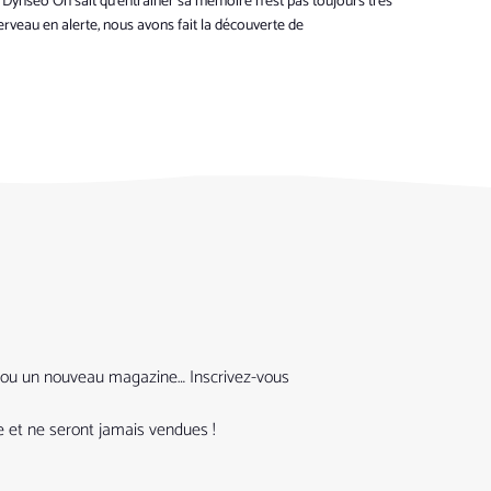
 Dynseo On sait qu’entraîner sa mémoire n’est pas toujours très
veau en alerte, nous avons fait la découverte de
que ou un nouveau magazine… Inscrivez-vous
 et ne seront jamais vendues !