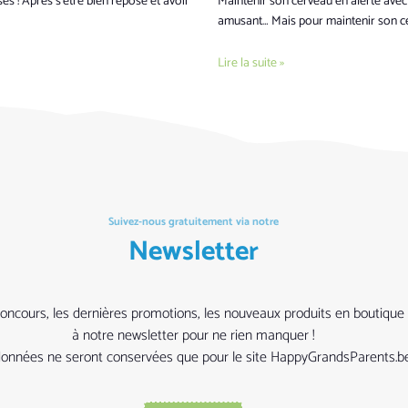
sses ! Après s’être bien reposé et avoir
Maintenir son cerveau en alerte avec
amusant… Mais pour maintenir son cer
Lire la suite »
Suivez-nous gratuitement via notre
Newsletter
ers concours, les dernières promotions, les nouveaux produits en bouti
à notre newsletter pour ne rien manquer !
rdonnées ne seront conservées que pour le site HappyGrandsParents.be