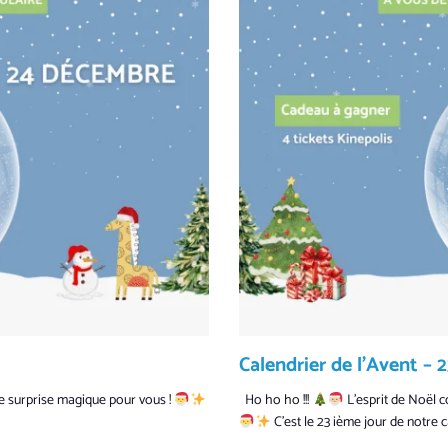
Calendrier de l’Avent –
ère surprise magique pour vous !
Ho ho ho !!!
L’esprit de Noël c
C’est le 23 ième jour de notre 