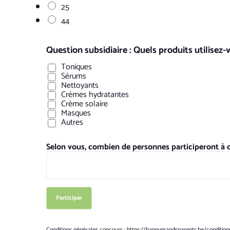
25
44
Question subsidiaire : Quels produits utilisez-
Toniques
Sérums
Nettoyants
Crèmes hydratantes
Crème solaire
Masques
Autres
Selon vous, combien de personnes participeront à 
Participer
Conditions générales concours :
https://happygrandsparents.be/conditio