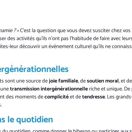
mamie ? »
C’est la question que vous devez susciter chez vos 
er des activités qu’ils n’ont pas l’habitude de faire avec leu
ites-leur découvrir un événement culturel qu’ils ne connais
ergénérationnelles
nts sont une source de
joie familiale
, de
soutien moral
, et d
 une
transmission intergénérationnelle
riche et unique. De p
ffrant des moments de
complicité
et de
tendresse
. Les grands
.
s le quotidien
 du quotidien, comme donner le biberon ou participer aux