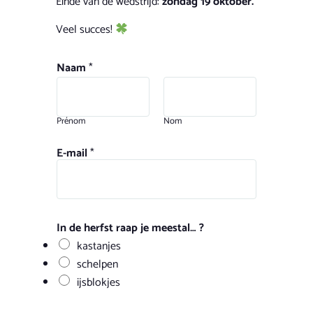
Einde van de wedstrijd:
zondag 19 oktober.
Veel succes!
Naam
*
Prénom
Nom
E-mail
*
In de herfst raap je meestal… ?
kastanjes
schelpen
ijsblokjes